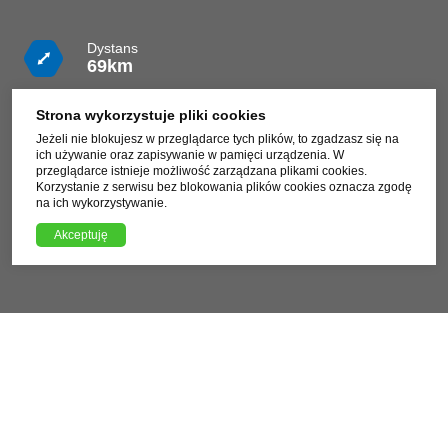
Dystans
69km
Czas
Strona wykorzystuje pliki cookies
4h
Jeżeli nie blokujesz w przeglądarce tych plików, to zgadzasz się na
ich używanie oraz zapisywanie w pamięci urządzenia. W
Trudność
przeglądarce istnieje możliwość zarządzana plikami cookies.
Łatwa
Korzystanie z serwisu bez blokowania plików cookies oznacza zgodę
na ich wykorzystywanie.
Pobierz plik trasy GPX
Akceptuję
XML, 144.37kB
Charakterystyka trasy
Płaska trasa wiodąca pradoliną Wisły i wzdłuż krawędzi