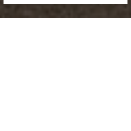
Charakterystyka trasy
Trasa w większości płaska, prowadząca leśnymi
drogami i duktami. Jest to typowa trasa krajoznawcza,
obfitująca w piękne widoki, panoramy dolin i zapachy
lasu. Można ją polecić na gorące dni, kiedy las stanowi
najlepsze schronienie przed żarem lejącym się z nieba.
Dystans
46 km
Przewyższenia
442 m