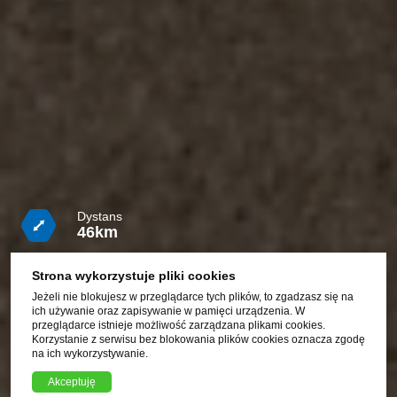
Dystans
46km
Czas
Strona wykorzystuje pliki cookies
3h
Jeżeli nie blokujesz w przeglądarce tych plików, to zgadzasz się na
ich używanie oraz zapisywanie w pamięci urządzenia. W
Trudność
przeglądarce istnieje możliwość zarządzana plikami cookies.
Średnia
Korzystanie z serwisu bez blokowania plików cookies oznacza zgodę
na ich wykorzystywanie.
Pobierz plik trasy GPX
Akceptuję
XML, 81.40kB