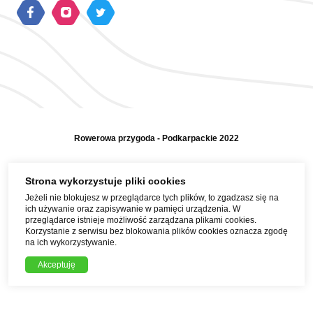
Rowerowa przygoda - Podkarpackie 2022
Polityka prywatności
Strona wykorzystuje pliki cookies
Jeżeli nie blokujesz w przeglądarce tych plików, to zgadzasz się na
Mapa strony
ich używanie oraz zapisywanie w pamięci urządzenia. W
przeglądarce istnieje możliwość zarządzana plikami cookies.
Pomoc i kontakt
Korzystanie z serwisu bez blokowania plików cookies oznacza zgodę
na ich wykorzystywanie.
Realizacja strony i treści:
Akceptuję