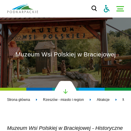
Muzeum Wsi Polskiej w Braciejowej
Strona główna
Rzeszów - miasto i region
Atrakcje
Muze
Muzeum Wsi Polskiej w Braciejowej - Historyczne