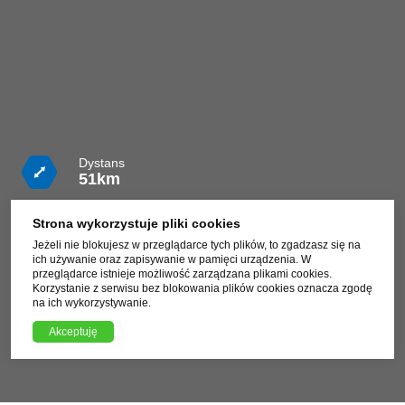
Dystans
51km
Czas
Strona wykorzystuje pliki cookies
3h 30m
Jeżeli nie blokujesz w przeglądarce tych plików, to zgadzasz się na
ich używanie oraz zapisywanie w pamięci urządzenia. W
Trudność
przeglądarce istnieje możliwość zarządzana plikami cookies.
Trudna
Korzystanie z serwisu bez blokowania plików cookies oznacza zgodę
na ich wykorzystywanie.
Pobierz plik trasy GPX
Akceptuję
XML, 87.03kB