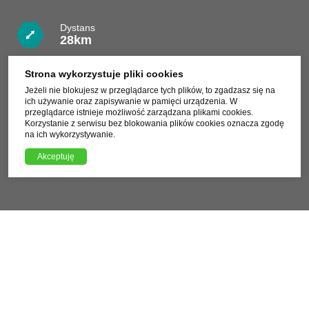
Dystans
28km
Czas
Strona wykorzystuje pliki cookies
4h
Jeżeli nie blokujesz w przeglądarce tych plików, to zgadzasz się na
ich używanie oraz zapisywanie w pamięci urządzenia. W
Trudność
przeglądarce istnieje możliwość zarządzana plikami cookies.
Łatwa
Korzystanie z serwisu bez blokowania plików cookies oznacza zgodę
na ich wykorzystywanie.
Pobierz plik trasy GPX
Akceptuję
XML, 68.87kB
Charakterystyka trasy
Spokojna, krajobrazowa pętla po wschodniej części
Parku Krajobrazowego Gór Słonnych. Trasa prowadzi