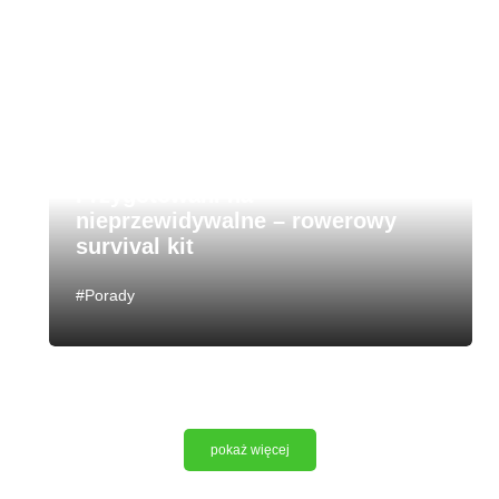
24.10.23
Przygotowani na
nieprzewidywalne – rowerowy
survival kit
#Porady
pokaż więcej