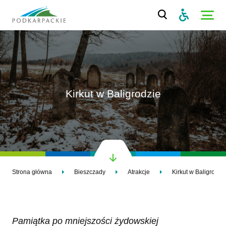
Kirkut w Baligrodzie
Strona główna
Bieszczady
Atrakcje
Kirkut w Baligrodzi
Pamiątka po mniejszości żydowskiej