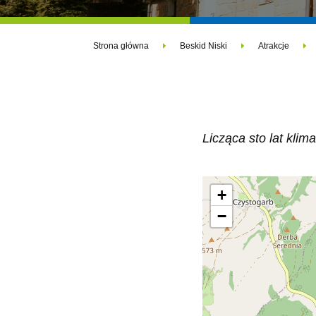
Strona główna
Beskid Niski
Atrakcje
Licząca sto lat kli
+
−