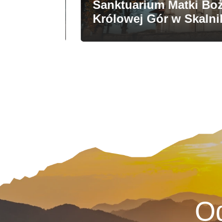
Sanktuarium Matki Bożej
rodowy
Królowej Gór w Skalniku
Od