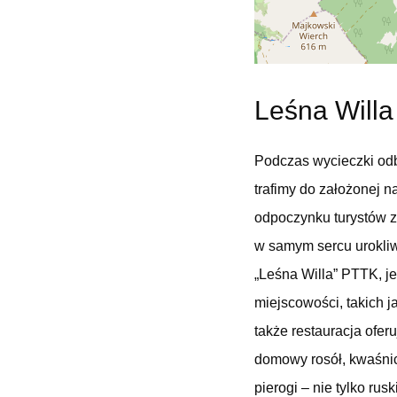
Leśna Willa
Podczas wycieczki od
trafimy do założonej 
odpoczynku turystów zm
w samym sercu urokliw
„Leśna Willa” PTTK, je
miejscowości, takich j
także restauracja ofer
domowy rosół, kwaśnica
pierogi – nie tylko ru