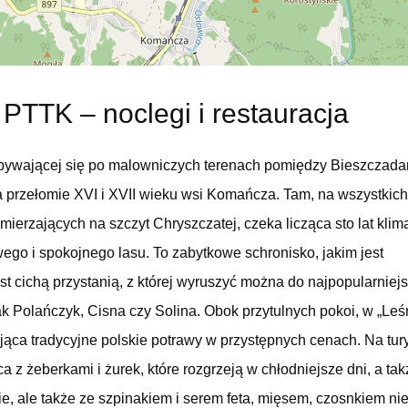
 PTTK – noclegi i restauracja
bywającej się po malowniczych terenach pomiędzy Bieszczada
na przełomie XVI i XVII wieku wsi Komańcza. Tam, na wszystkic
ierzających na szczyt Chryszczatej, czeka licząca sto lat klim
ego i spokojnego lasu. To zabytkowe schronisko, jakim jest
st cichą przystanią, z której wyruszyć można do najpopularnie
ak Polańczyk, Cisna czy Solina. Obok przytulnych pokoi, w „Leśn
ująca tradycyjne polskie potrawy w przystępnych cenach. Na tu
 z żeberkami i żurek, które rozgrzeją w chłodniejsze dni, a tak
skie, ale także ze szpinakiem i serem feta, mięsem, czosnkiem 