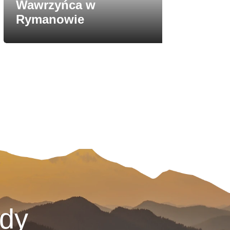
Wawrzyńca w
pw. Na
Rymanowie
Boguro
ody