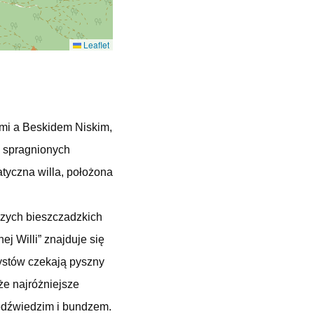
Leaflet
mi a Beskidem Niskim,
h spragnionych
atyczna willa, położona
jszych bieszczadzkich
ej Willi” znajduje się
rystów czekają pyszny
że najróżniejsze
niedźwiedzim i bundzem.