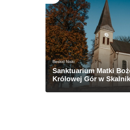
Beskid Niski
Sanktuarium Matki Bożej
rodowy
Królowej Gór w Skalniku