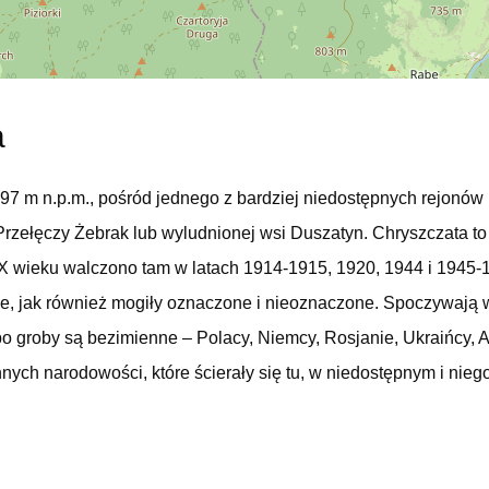
a
997 m n.p.m., pośród jednego z bardziej niedostępnych rejonów
rzełęczy Żebrak lub wyludnionej wsi Duszatyn. Chryszczata to 
 XX wieku walczono tam w latach 1914-1915, 1920, 1944 i 1945-
ze, jak również mogiły oznaczone i nieoznaczone. Spoczywają 
o groby są bezimienne – Polacy, Niemcy, Rosjanie, Ukraińcy, A
nnych narodowości, które ścierały się tu, w niedostępnym i nieg