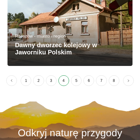
Rzeszów - miasto i region
Dawny dworzec kolejowy w
Jaworniku Polskim
1
2
3
4
5
6
7
8
Odkryj naturę przygody