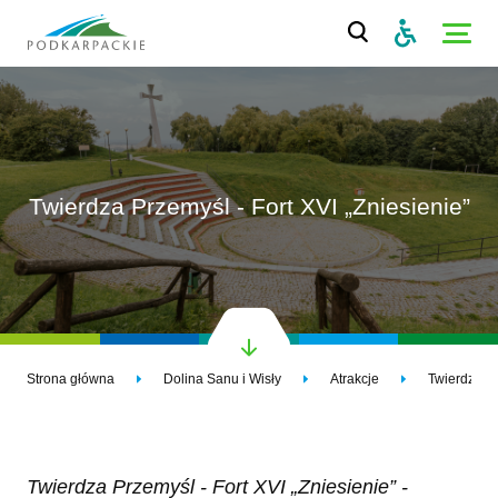
Twierdza Przemyśl - Fort XVI „Zniesienie”
Strona główna
Dolina Sanu i Wisły
Atrakcje
Twierdza Pr
Twierdza Przemyśl - Fort XVI „Zniesienie” -