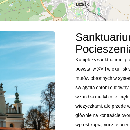
Sanktuariu
Pocieszeni
Kompleks sanktuarium, p
powstał w XVII wieku i skł
murów obronnych w system
świątynia chroni cudowny 
wzbudza nie tylko jej pię
wieżyczkami, ale przede w
głównie na kontraście tw
wprost kapiącym z ołtarzy