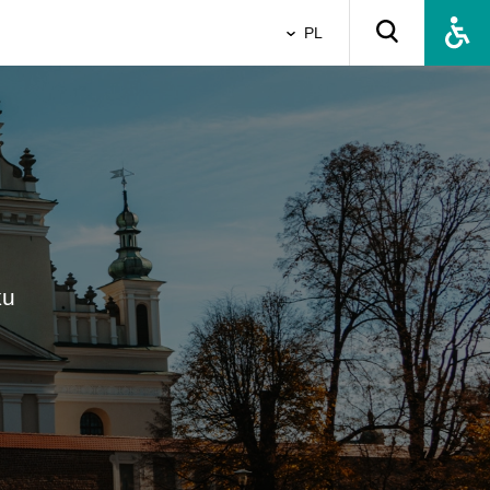
PL
ku