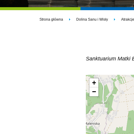
Strona główna
Dolina Sanu i Wisły
Atrakcj
Sanktuarium Matki 
+
−