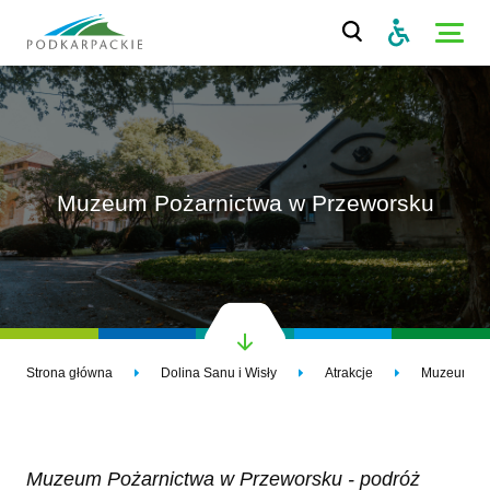
Muzeum Pożarnictwa w Przeworsku
Strona główna
Dolina Sanu i Wisły
Atrakcje
Muzeum Po
Muzeum Pożarnictwa w Przeworsku - podróż