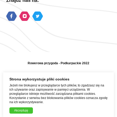
Znajdź nas na:
Rowerowa przygoda - Podkarpackie 2022
Polityka prywatności
Strona wykorzystuje pliki cookies
Jeżeli nie blokujesz w przeglądarce tych plików, to zgadzasz się na
Mapa strony
ich używanie oraz zapisywanie w pamięci urządzenia. W
przeglądarce istnieje możliwość zarządzana plikami cookies.
Pomoc i kontakt
Korzystanie z serwisu bez blokowania plików cookies oznacza zgodę
na ich wykorzystywanie.
Realizacja strony i treści:
Akceptuję