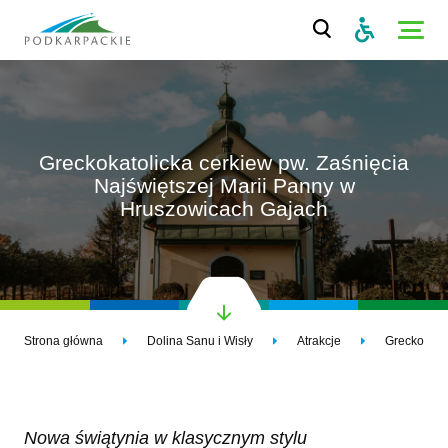
Greckokatolicka cerkiew pw. Zaśnięcia
Najświętszej Marii Panny w
Hruszowicach Gajach
Strona główna
Dolina Sanu i Wisły
Atrakcje
Nowa świątynia w klasycznym stylu