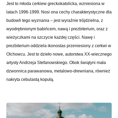
Jest to młoda cerkiew greckokatolicka, wzniesiona w
latach 1996-1999. Nosi ona cechy charakterystyczne dla
budowli tego wyznania – jest wyraźnie trójdzielna, z
wyodrębnionym babińcem, nawą i prezbiterium, oraz z
wieżyczkami na szczycie każdej części. Nawę i
prezbiterium oddziela ikonostas przeniesiony z cerkwi w
Olchowcu. Jest to dzieło nowe, autorstwa XX-wiecznego
artysty Andrzeja Stefanowskiego. Obok świątyni mała
dzwonnica parawanowa, metalowo-drewniana, również
nakryta cebulastą kopułą.