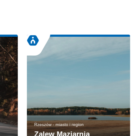
Rzeszów - miasto i region
Zalew Maziarnia