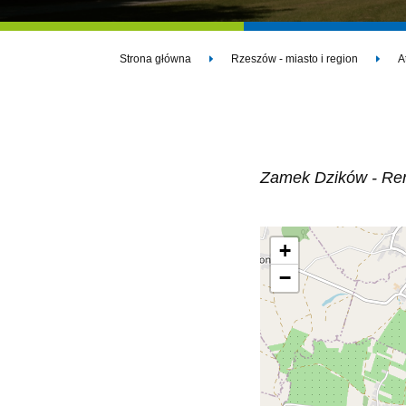
Strona główna
Rzeszów - miasto i region
A
Zamek Dzików - Ren
+
−