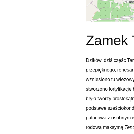
Zamek 
Dzików, dziś część Tar
przepięknego, renesan
wzniesiono tu wieżowy
stworzono fortyfikacj
bryła tworzy prostok
podstawę sześciokondy
pałacowa z osobnym we
rodową maksymą
Tend