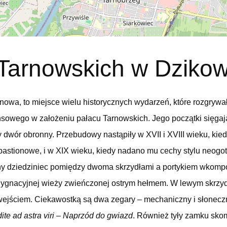
Tarnowskich w Dzikow
nowa, to miejsce wielu historycznych wydarzeń, które rozgrywa
sowego w założeniu pałacu Tarnowskich. Jego początki sięgaj
 dwór obronny. Przebudowy nastąpiły w XVII i XVIII wieku, kie
e bastionowe, i w XIX wieku, kiedy nadano mu cechy stylu neog
ątny dziedziniec pomiędzy dwoma skrzydłami a portykiem wko
gnacyjnej wieży zwieńczonej ostrym hełmem. W lewym skrzydl
jściem. Ciekawostką są dwa zegary – mechaniczny i słoneczny
ite ad astra viri
–
Naprzód do gwiazd
. Również tyły zamku sk