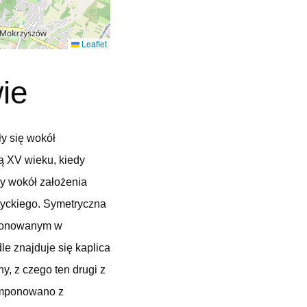
Leaflet
ie
ły się wokół
ą XV wieku, kiedy
dy wokół założenia
otyckiego. Symetryczna
mponowanym w
e znajduje się kaplica
, z czego ten drugi z
omponowano z