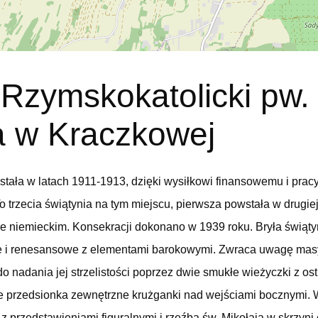
 Rzymskokatolicki pw.
a w Kraczkowej
tała w latach 1911-1913, dzięki wysiłkowi finansowemu i prac
To trzecia świątynia na tym miejscu, pierwsza powstała w drugie
ie niemieckim. Konsekracji dokonano w 1939 roku. Bryła świątyn
e i renesansowe z elementami barokowymi. Zwraca uwagę masy
 nadania jej strzelistości poprzez dwie smukłe wieżyczki z os
 przedsionka zewnętrzne krużganki nad wejściami bocznymi. 
y z przedstawieniami figuralnymi i rzeźbą św. Mikołaja w skrzyni 