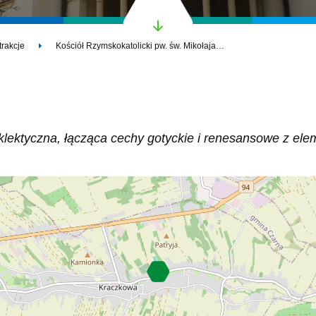
trakcje
Kościół Rzymskokatolicki pw. św. Mikołaja w Kraczkowej
 eklektyczna, łącząca cechy gotyckie i renesansowe z e