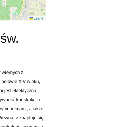
Leaflet
 św.
y wiernych z
j połowie XIV wieku,
i jest eklektyczna,
wność konstrukcji i
trymi hełmami, a także
Wewnątrz znajduje się
centralnej i scenami z