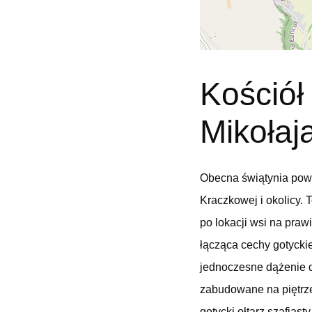
Kościół
Mikołaj
Obecna świątynia pows
Kraczkowej i okolicy. 
po lokacji wsi na praw
łącząca cechy gotycki
jednoczesne dążenie do
zabudowane na piętrze
gotycki ołtarz szafiast