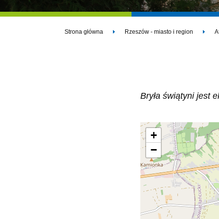
Strona główna
Rzeszów - miasto i region
A
Bryła świątyni jest
+
−