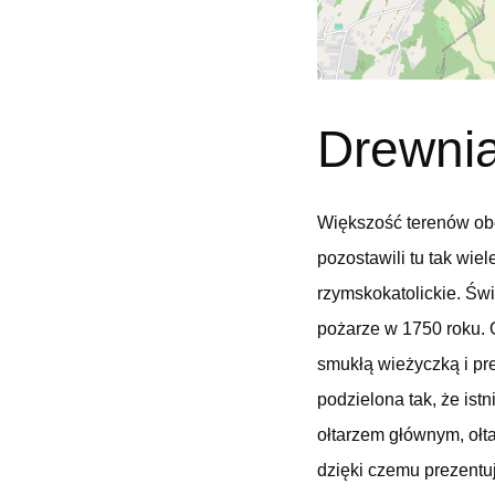
Drewnia
Większość terenów obe
pozostawili tu tak wi
rzymskokatolickie. Św
pożarze w 1750 roku. 
smukłą wieżyczką i pr
podzielona tak, że is
ołtarzem głównym, oł
dzięki czemu prezentuj