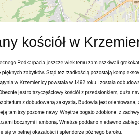
ny kościół w Krzemie
cnego Podkarpacia jeszcze wiek temu zamieszkiwali grekokatol
ele pięknych zabytków. Stąd też rzadkością pozostają komplekso
iątynia w Krzemienicy powstała w 1492 roku i została odbudo
Obecnie jest to trzyczęściowy kościół z przedsionkiem, dużą 
ezbiterium z dobudowaną zakrystią. Budowla jest orientowana,
tnieją tam trzy pozorne nawy. Wnętrze bogato zdobione, z zac
tarzami bocznymi i amboną. Wnętrze poddano niedawno zabieg
e się w pełnej okazałości i splendorze późnego baroku.