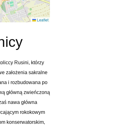
Leaflet
nicy
iccy Rusini, którzy
we założenia sakralne
wana i rozbudowana po
nawą główną zwieńczoną
 zaś nawa główna
hwycającym rokokowym
om konserwatorskim,