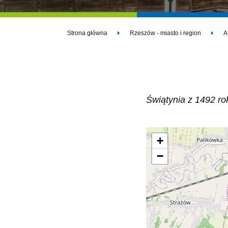
Strona główna
Rzeszów - miasto i region
A
Świątynia z 1492 ro
+
−