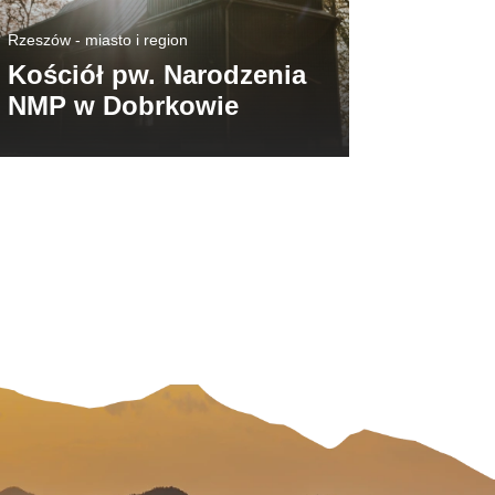
Rzeszów - miasto i region
Rzeszów - m
Kościół pw. Narodzenia
Kośció
NMP w Dobrkowie
w Brze