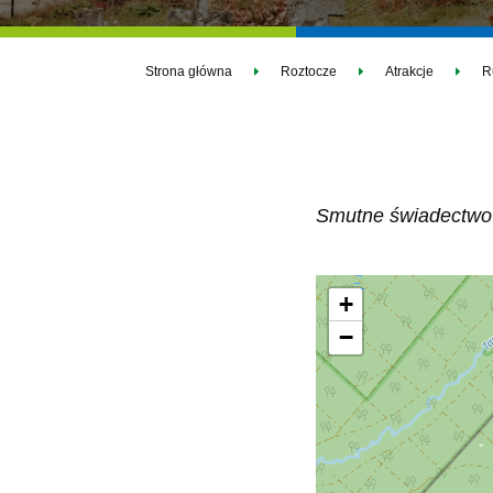
Strona główna
Roztocze
Atrakcje
R
Smutne świadectwo b
+
−