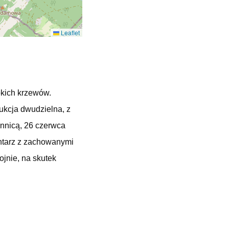
Leaflet
okich krzewów.
kcja dwudzielna, z
onnicą, 26 czerwca
entarz z zachowanymi
jnie, na skutek