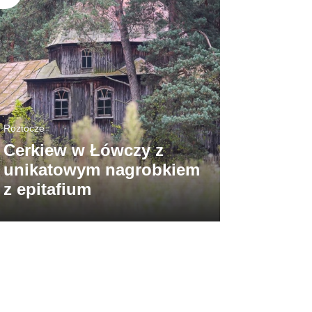
Roztocze
Cerkiew w Łówczy z
Roztocze
unikatowym nagrobkiem
Ruda R
z epitafium
śródle