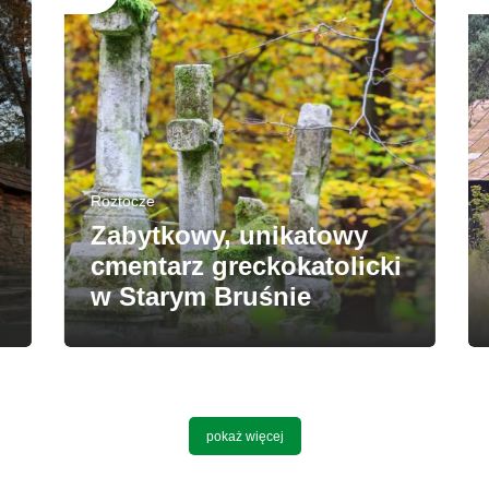
Roztocze
Zabytkowy, unikatowy
cmentarz greckokatolicki
w Starym Bruśnie
pokaż więcej