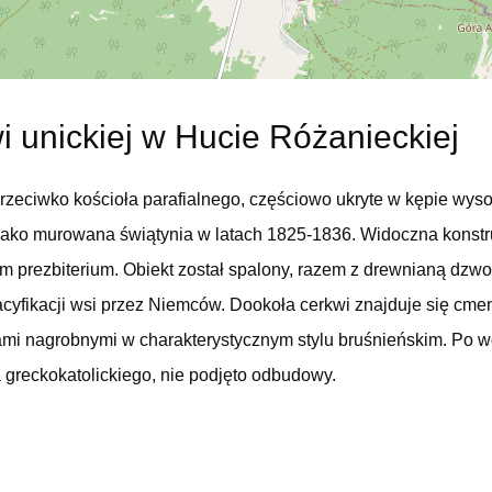
i unickiej w Hucie Różanieckiej
przeciwko kościoła parafialnego, częściowo ukryte w kępie wys
ako murowana świątynia w latach 1825-1836. Widoczna konstru
 prezbiterium. Obiekt został spalony, razem z drewnianą dzw
pacyfikacji wsi przez Niemców. Dookoła cerkwi znajduje się cm
i nagrobnymi w charakterystycznym stylu bruśnieńskim. Po wo
 greckokatolickiego, nie podjęto odbudowy.