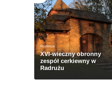
Roztocze
XVI-wieczny obronny
ach
zespół cerkiewny w
Radrużu