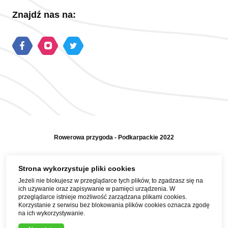
Znajdź nas na:
Rowerowa przygoda - Podkarpackie 2022
Polityka prywatności
Strona wykorzystuje pliki cookies
Jeżeli nie blokujesz w przeglądarce tych plików, to zgadzasz się na
Mapa strony
ich używanie oraz zapisywanie w pamięci urządzenia. W
przeglądarce istnieje możliwość zarządzana plikami cookies.
Pomoc i kontakt
Korzystanie z serwisu bez blokowania plików cookies oznacza zgodę
na ich wykorzystywanie.
Realizacja strony i treści: